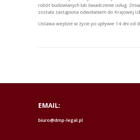
robót budowlanych lub świadczenie usług. Zmia
została zastąpiona odwołaniem do Krajowej I
Ustawa wejdzie w życie po upływie 14 dni od dn
EMAIL:
biuro@dmp-legal.pl