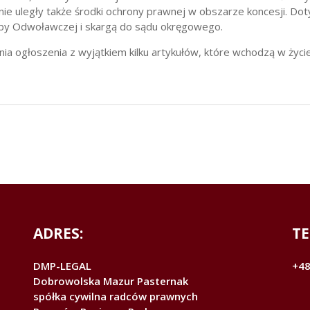
nie uległy także środki ochrony prawnej w obszarze koncesji. 
zby Odwoławczej i skargą do sądu okręgowego.
ia ogłoszenia z wyjątkiem kilku artykułów, które wchodzą w życie
ADRES:
TE
DMP-LEGAL
+48
Dobrowolska Mazur Pasternak
spółka cywilna radców prawnych