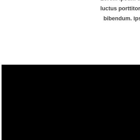
luctus porttit
bibendum. Ips