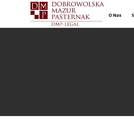
O Nas
S