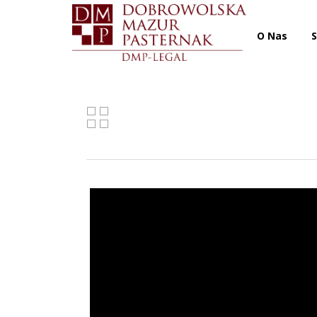
O Nas
S