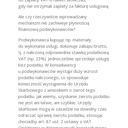
gdy nie otrzymali zapłaty za fakturę usługową.
Ale czy rzeczywiście wprowadzany
mechanizm nie zachwieje płynnością
finansową podwykonawców?
Podwykonawca kupując np. materiały
do wykonania usługi, dokonuje zakupu brutto,
tj. z naliczoną odpowiednia stawką podatkową
VAT (np. 23%). Jednocześnie sprzedaje usługę
bez podatku. W konsekwencji
u podwykonawców wystąpi duży wzrost
podatku naliczonego, co spowoduje
konieczność wystąpienia do Urzędu
Skarbowego z wnioskiem o zwrot tego
podatku. Jak wiemy, uzyskanie zwrotu podatku
nie jest ani łatwe, ani szybkie. Urzędy
skarbowe mogą w zasadzie na dowolny czas
odraczać sprawę zwrotu podatku, stosując
chociażby art. 87 ust. 2 ustawy o VAT.
Opóźnienia w dokonywanych zwrotach mogą