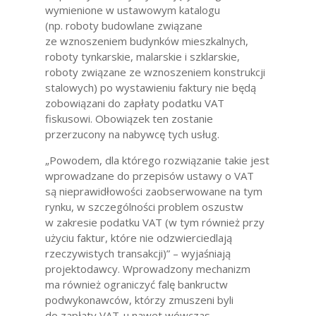
wymienione w ustawowym katalogu
(np. roboty budowlane związane
ze wznoszeniem budynków mieszkalnych,
roboty tynkarskie, malarskie i szklarskie,
roboty związane ze wznoszeniem konstrukcji
stalowych) po wystawieniu faktury nie będą
zobowiązani do zapłaty podatku VAT
fiskusowi. Obowiązek ten zostanie
przerzucony na nabywcę tych usług.
„Powodem, dla którego rozwiązanie takie jest
wprowadzane do przepisów ustawy o VAT
są nieprawidłowości zaobserwowane na tym
rynku, w szczególności problem oszustw
w zakresie podatku VAT (w tym również przy
użyciu faktur, które nie odzwierciedlają
rzeczywistych transakcji)” – wyjaśniają
projektodawcy. Wprowadzony mechanizm
ma również ograniczyć falę bankructw
podwykonawców, którzy zmuszeni byli
do zapłaty VAT-u nawet wówczas,